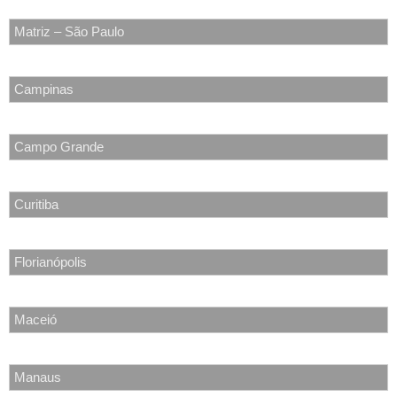
Matriz – São Paulo
Campinas
Campo Grande
Curitiba
Florianópolis
Maceió
Manaus