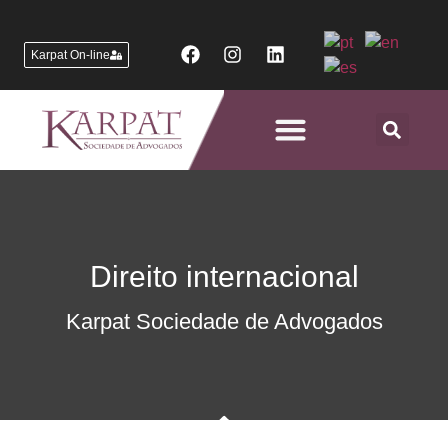
Karpat On-line
Áreas de Atuação
Direito internacional
Karpat Sociedade de Advogados