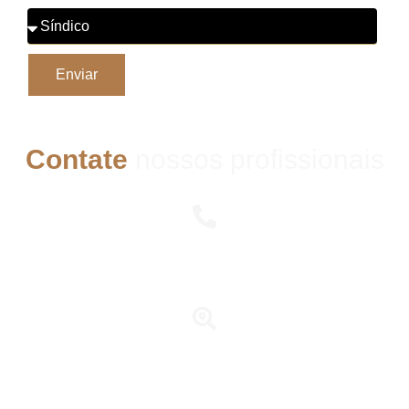
Enviar
Contate
nossos profissionais
Telefone
(11) 3095-6000
Matriz
Av. Pacaembu, 1536 - CEP 01234-000 | Pacaembu – São Paulo –
SP