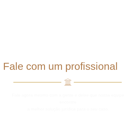
Precisa de um advogados para Direito
internacional?
Fale com um profissional
Fale agora mesmo com a gente e deixe que nossa equipe
encontre
a melhor solução jurídica para o seu caso.