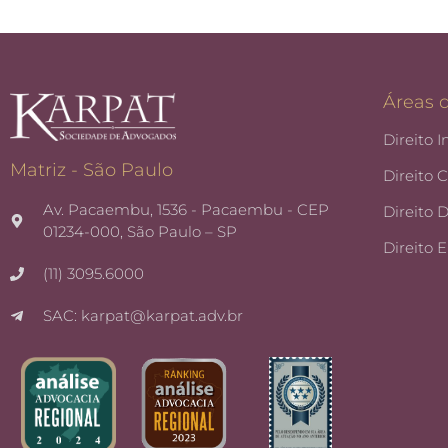
Áreas 
Direito I
Matriz - São Paulo
Direito 
Av. Pacaembu, 1536 - Pacaembu - CEP
Direito 
01234-000, São Paulo – SP
Direito 
(11) 3095.6000
SAC: karpat@karpat.adv.br