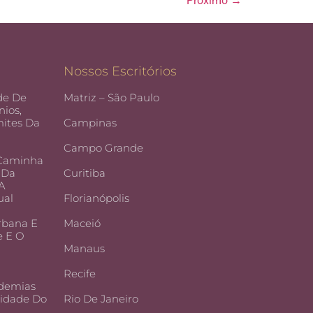
Próximo
→
Nossos Escritórios
de De
Matriz – São Paulo
ios,
ites Da
Campinas
Campo Grande
 Caminha
 Da
Curitiba
 A
ual
Florianópolis
rbana E
Maceió
e E O
Manaus
Recife
demias
lidade Do
Rio De Janeiro