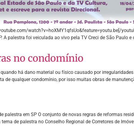
.youtube.com/watch?v=hoXMY1qfsUo&feature=youtu.be[/youtube]
. A palestra foi veiculada ao vivo pela TV Creci de São Paulo e
ras no condomínio
ando há dano material ou físico causado por irregularidades
a de qualquer condomínio, por isso muitas obras de manutençã
de palestra em SP O conjunto de novas regras de reformas resi
rá tema de palestra no Conselho Regional de Corretores de Imóv