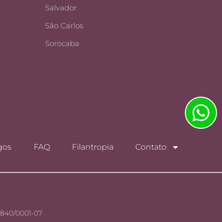
Salvador
São Carlos
Sorocaba
gos
FAQ
Filantropia
Contato
.840/0001-07