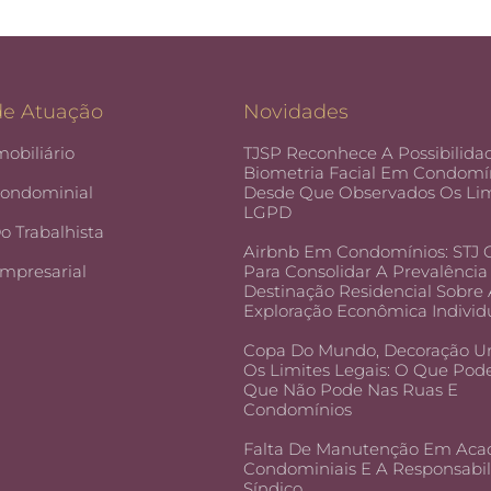
de Atuação
Novidades
mobiliário
TJSP Reconhece A Possibilida
Biometria Facial Em Condomín
Condominial
Desde Que Observados Os Lim
LGPD
Do Trabalhista
Airbnb Em Condomínios: STJ
Empresarial
Para Consolidar A Prevalência
Destinação Residencial Sobre
Exploração Econômica Individ
Copa Do Mundo, Decoração U
Os Limites Legais: O Que Pod
Que Não Pode Nas Ruas E
Condomínios
Falta De Manutenção Em Aca
Condominiais E A Responsabi
Síndico