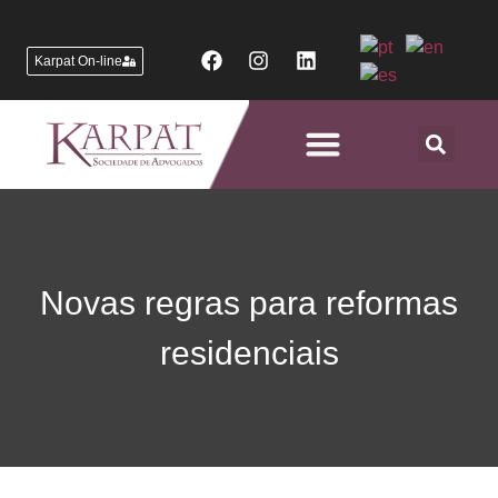
Karpat On-line
Áreas de Atuação
Novas regras para reformas
residenciais