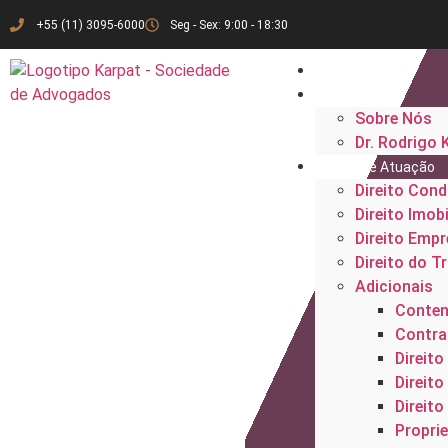
+55 (11) 3095-6000
Seg - Sex: 9:00 - 18:30
Início
Institucional
Sobre Nós
Dr. Rodrigo 
Áreas de Atuação
Direito Cond
Direito Imobi
Direito Empr
Direito do T
Adicionais
Conten
Contrat
Direito 
Direito
Direito
Proprie