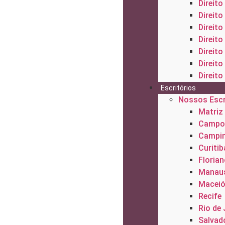
Direito
Direito
Direito
Direito
Direit
Direito
Direito
Escritórios
Nossos Escr
Matriz
Campo
Campi
Curitib
Florian
Manau
Macei
Recife
Rio de 
Salvad