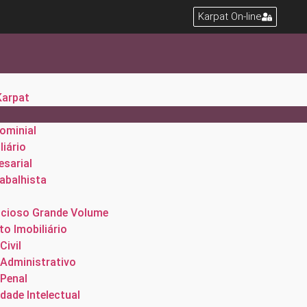
Karpat On-line
Karpat
ominial
liário
esarial
rabalhista
cioso Grande Volume
o Imobiliário
Civil
 Administrativo
 Penal
dade Intelectual