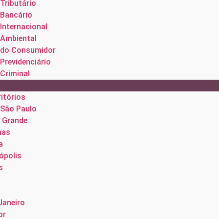
 Tributário
 Bancário
 Internacional
 Ambiental
o do Consumidor
 Previdenciário
 Criminal
itórios
 São Paulo
 Grande
nas
a
ópolis
s
ó
Janeiro
or