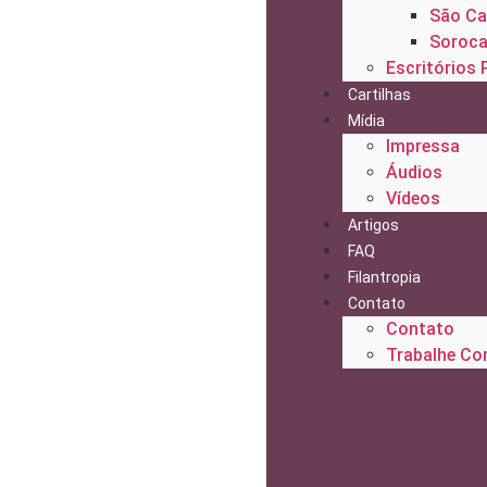
São Ca
Soroc
Escritórios 
Cartilhas
Mídia
Impressa
Áudios
Vídeos
Artigos
FAQ
Filantropia
Contato
Contato
Trabalhe C