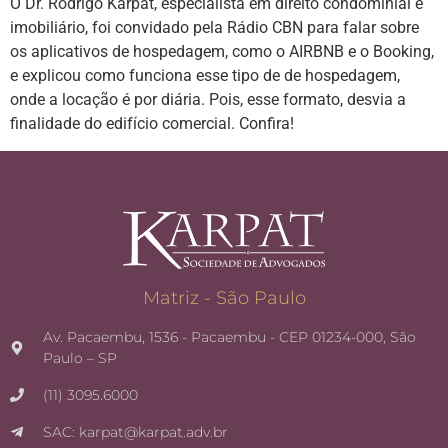
O Dr. Rodrigo Karpat, especialista em direito condominial e
imobiliário, foi convidado pela Rádio CBN para falar sobre
os aplicativos de hospedagem, como o AIRBNB e o Booking,
e explicou como funciona esse tipo de de hospedagem,
onde a locação é por diária. Pois, esse formato, desvia a
finalidade do edifício comercial. Confira!
Matriz - São Paulo
Av. Pacaembu, 1536 - Pacaembu - CEP 01234-000, São
Paulo – SP
(11) 3095.6000
SAC: karpat@karpat.adv.br