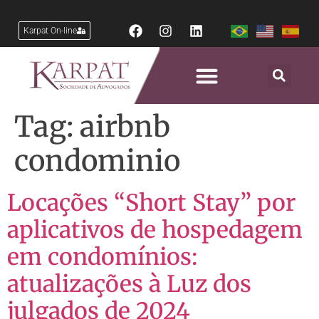
Karpat On-line
Tag:
airbnb
condominio
Locações “Short Stay” por
aplicativos de hospedagem
em condomínios:
atualizações à Luz dos
julgados de 2024