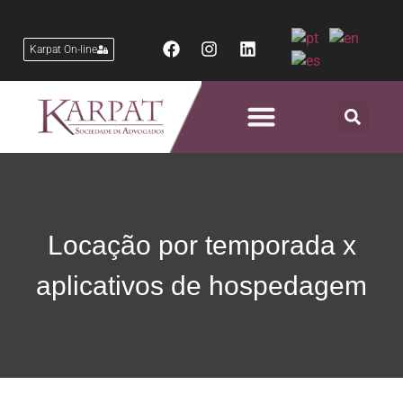
Karpat On-line
Áreas de Atuação
Locação por temporada x
aplicativos de hospedagem