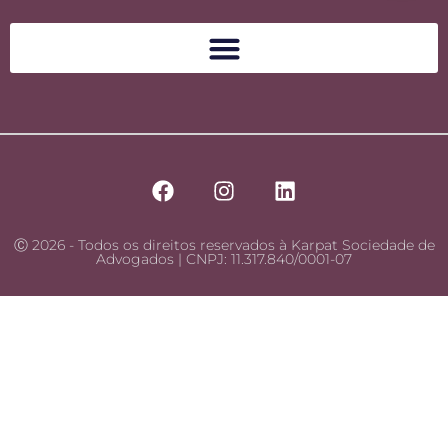
Ⓒ 2026 - Todos os direitos reservados à Karpat Sociedade de
Advogados | CNPJ: 11.317.840/0001-07