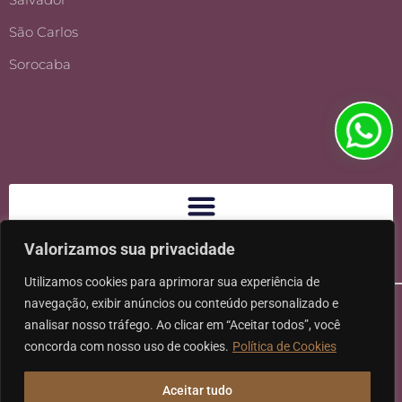
São Carlos
Sorocaba
Valorizamos sua privacidade
Utilizamos cookies para aprimorar sua experiência de
navegação, exibir anúncios ou conteúdo personalizado e
analisar nosso tráfego. Ao clicar em “Aceitar todos”, você
concorda com nosso uso de cookies.
Política de Cookies
Ⓒ 2026 - Todos os direitos reservados à Karpat Sociedade de
Aceitar tudo
Advogados | CNPJ: 11.317.840/0001-07