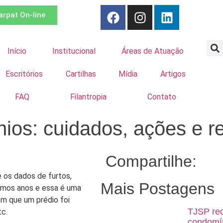
arpat On-line
Início
Institucional
Áreas de Atuação
Escritórios
Cartilhas
Mídia
Artigos
FAQ
Filantropia
Contato
os: cuidados, ações e r
Compartilhe:
 os dados de furtos,
Mais Postagens
imos anos e essa é uma
em que um prédio foi
TJSP rec
tc.
condomín