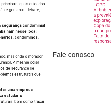
principais: quais cuidados
LGPD
Airbnb e
ção e gera mais debate,
a preval
exploraç
a segurança condominial
Copa do 
o que po
abalham nesse local
.
Falta de
onários, condôminos,
responsa
Fale conosco
ado, mas onde o morador
gurança. A mesma coisa
olos de segurança se
blemas estruturais que
atar uma empresa
sa estudar o
truturais, bem como traçar