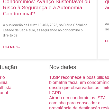
Condomínios: Avanço Sustentável ou
q
Risco à Segurança e à Autonomia
a
Condominial?
A 
do
A publicação da Lei nº 18.403/2026, no Diário Oficial do
se
Estado de São Paulo, assegurando ao condômino o
direito de
LE
LEIA MAIS »
tuação
Novidades
rio
TJSP reconhece a possibilida
inial
biometria facial em condomíni
alhista
desde que observados os limit
arial
LGPD
Airbnb em condomínios: STJ
caminha para consolidar a
prevalência da destinação resi