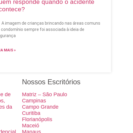
uem responde quando o acidente
contece?
imagem de crianças brincando nas áreas comuns
 condomínio sempre foi associada à ideia de
gurança
IA MAIS »
Nossos Escritórios
de de
Matriz – São Paulo
os,
Campinas
es da
Campo Grande
Curitiba
Florianópolis
Maceió
dencial
Manaus