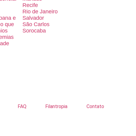
Recife
Rio de Janeiro
bana e
Salvador
 o que
São Carlos
ios
Sorocaba
emias
dade
FAQ
Filantropia
Contato