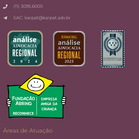
(11) 3095.6000
SAC: karpat@karpat.adv.br
Áreas de Atuação