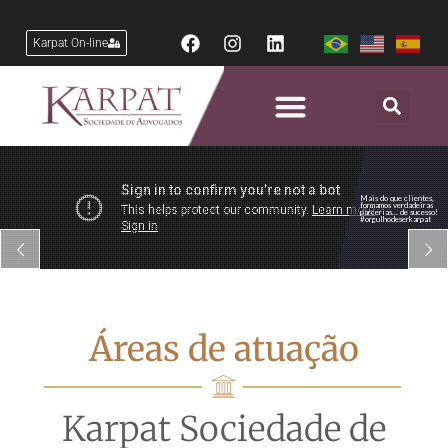
Karpat On-line
Mais do que clientes,
formamos verdadeiras
parcerias... de sucesso!
#orgulhodeserkarpat
Áreas de atuação
Karpat Sociedade de