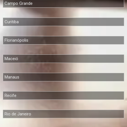
Campo Grande
Curitiba
Florianópolis
Maceió
Manaus
Recife
Rio de Janeiro