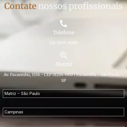
Contate
nossos profissionais
Telefone
(11) 3095-6000
Matriz
Av. Pacaembu, 1536 - CEP 01234-000 | Pacaembu – São Paulo –
SP
Matriz – São Paulo
Campinas