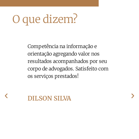
O que dizem?
de
Competência na informação e
Melho
rpat
orientação agregando valor nos
país,
esse
resultados acompanhados por seu
prof
r
corpo de advogados. Satisfeito com
primo
 pela
os serviços prestados!
reso
o um
que 
ra as
cond
DILSON SILVA
tenho
IGO