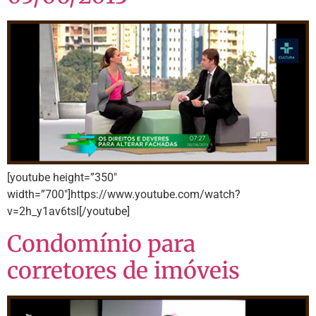
[youtube height=”350″
width=”700″]https://www.youtube.com/watch?
v=2h_y1av6tsI[/youtube]
Condomínio para
corretores de imóveis