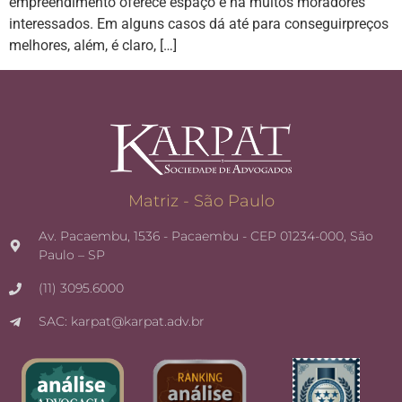
empreendimento oferece espaço e há muitos moradores
interessados. Em alguns casos dá até para conseguirpreços
melhores, além, é claro, […]
Matriz - São Paulo
Av. Pacaembu, 1536 - Pacaembu - CEP 01234-000, São
Paulo – SP
(11) 3095.6000
SAC: karpat@karpat.adv.br