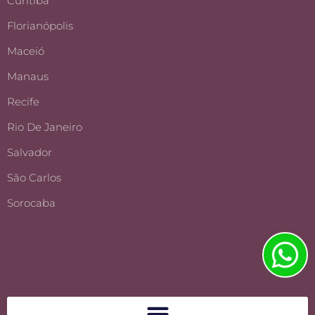
Curitiba
Florianópolis
Maceió
Manaus
Recife
Rio De Janeiro
Salvador
São Carlos
Sorocaba