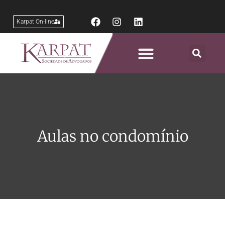
Karpat On-line
Áreas de Atuação
Aulas no condomínio