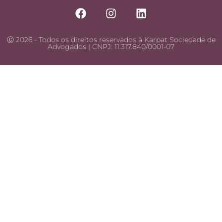
Ⓒ 2026 - Todos os direitos reservados à Karpat Sociedade de
Advogados | CNPJ: 11.317.840/0001-07