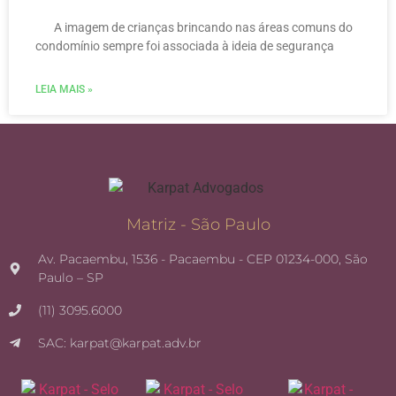
A imagem de crianças brincando nas áreas comuns do
condomínio sempre foi associada à ideia de segurança
LEIA MAIS »
Matriz - São Paulo
Av. Pacaembu, 1536 - Pacaembu - CEP 01234-000, São
Paulo – SP
(11) 3095.6000
SAC: karpat@karpat.adv.br