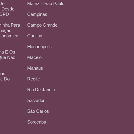
 De
Matriz – São Paulo
, Desde
LGPD
Campinas
inha Para
Campo Grande
inação
Econômica
Curitiba
Florianópolis
na E Os
 Que Não
Maceió
Manaus
ias
de Do
Recife
Rio De Janeiro
Salvador
São Carlos
Sorocaba