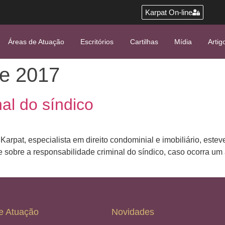
Karpat On-line
Áreas de Atuação
Escritórios
Cartilhas
Mídia
Artig
de 2017
al do síndico
arpat, especialista em direito condominial e imobiliário, est
re sobre a responsabilidade criminal do síndico, caso ocorra u
e Atuação
Novidades