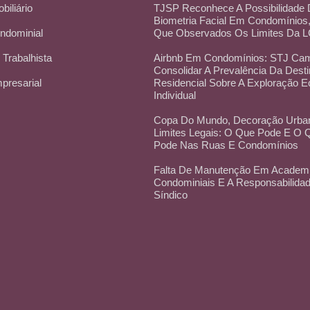
obiliário
TJSP Reconhece A Possibilidade
Biometria Facial Em Condomínios
ondominial
Que Observados Os Limites Da 
 Trabalhista
Airbnb Em Condomínios: STJ Cam
Consolidar A Prevalência Da Dest
mpresarial
Residencial Sobre A Exploração 
Individual
Copa Do Mundo, Decoração Urba
Limites Legais: O Que Pode E O
Pode Nas Ruas E Condomínios
Falta De Manutenção Em Academ
Condominiais E A Responsabilida
Síndico