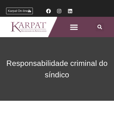
Karpat On-line
Áreas de Atuação
Responsabilidade criminal do
síndico