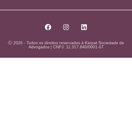
Ⓒ 2026 - Todos os direitos reservados à Karpat Sociedade de
Advogados | CNPJ: 11.317.840/0001-07