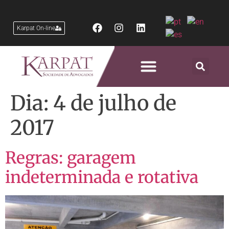
Karpat On-line
Áreas de Atuação
Dia:
4 de julho de
2017
Regras: garagem
indeterminada e rotativa