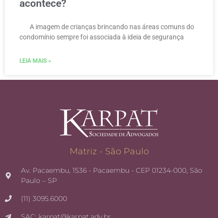
acontece?
A imagem de crianças brincando nas áreas comuns do
condomínio sempre foi associada à ideia de segurança
LEIA MAIS »
Matriz - São Paulo
Av. Pacaembu, 1536 - Pacaembu - CEP 01234-000, São
Paulo – SP
(11) 3095.6000
SAC: karpat@karpat.adv.br