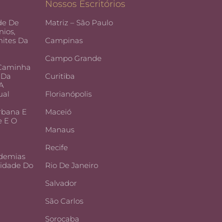
Nossos Escritórios
de De
Matriz – São Paulo
ios,
ites Da
Campinas
Campo Grande
 Caminha
 Da
Curitiba
 A
ual
Florianópolis
rbana E
Maceió
e E O
Manaus
Recife
demias
lidade Do
Rio De Janeiro
Salvador
São Carlos
Sorocaba