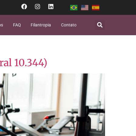
os
FAQ
Filantropia
Contato
ral 10.344)