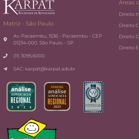
Áreas 
Direito I
Matriz - São Paulo
Direito 
Av. Pacaembu, 1536 - Pacaembu - CEP
Direito 
01234-000, São Paulo – SP
Direito 
(11) 3095.6000
SAC: karpat@karpat.adv.br