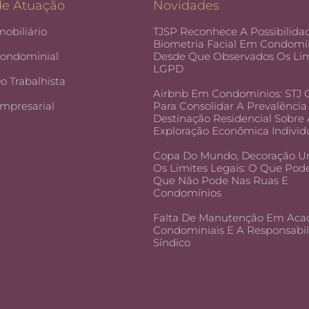
de Atuação
Novidades
mobiliário
TJSP Reconhece A Possibilida
Biometria Facial Em Condomín
Condominial
Desde Que Observados Os Lim
LGPD
Do Trabalhista
Airbnb Em Condomínios: STJ
Empresarial
Para Consolidar A Prevalência
Destinação Residencial Sobre
Exploração Econômica Individ
Copa Do Mundo, Decoração U
Os Limites Legais: O Que Pod
Que Não Pode Nas Ruas E
Condomínios
Falta De Manutenção Em Aca
Condominiais E A Responsabi
Síndico