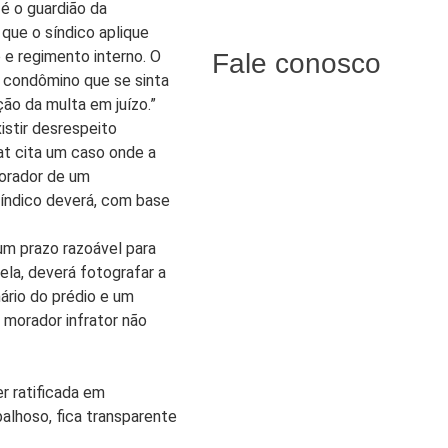
é o guardião da
que o síndico aplique
 e regimento interno. O
Fale conosco
r condômino que se sinta
ção da multa em juízo.”
istir desrespeito
at cita um caso onde a
morador de um
 síndico deverá, com base
um prazo razoável para
la, deverá fotografar a
ário do prédio e um
o morador infrator não
r ratificada em
alhoso, fica transparente