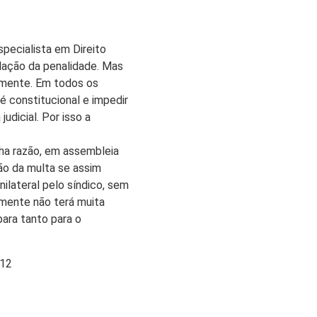
pecialista em Direito
nulação da penalidade. Mas
eamente. Em todos os
 é constitucional e impedir
udicial. Por isso a
ha razão, em assembleia
ão da multa se assim
nilateral pelo síndico, sem
amente não terá muita
para tanto para o
012