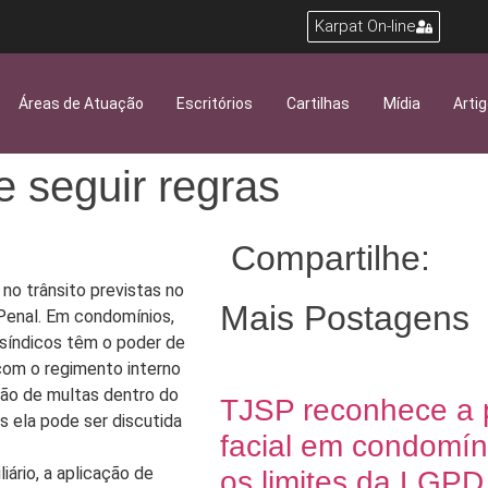
Karpat On-line
Áreas de Atuação
Escritórios
Cartilhas
Mídia
Arti
e seguir regras
Compartilhe:
 no trânsito previstas no
Mais Postagens
 Penal. Em condomínios,
 síndicos têm o poder de
com o regimento interno
ação de multas dentro do
TJSP reconhece a p
 ela pode ser discutida
facial em condomín
iário, a aplicação de
os limites da LGPD