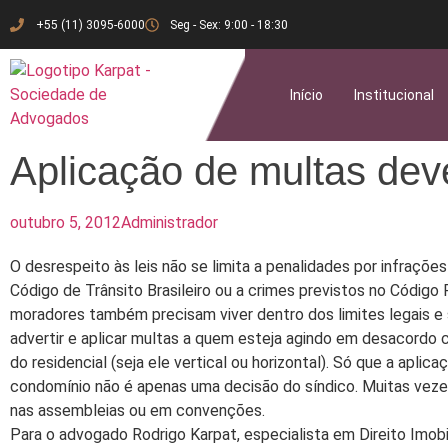
+55 (11) 3095-6000
Seg - Sex: 9:00 - 18:30
Início
Institucional
Aplicação de multas dev
outubro 5, 2012
Administrador
O desrespeito às leis não se limita a penalidades por infrações
Código de Trânsito Brasileiro ou a crimes previstos no Código
moradores também precisam viver dentro dos limites legais e
advertir e aplicar multas a quem esteja agindo em desacordo 
do residencial (seja ele vertical ou horizontal). Só que a aplic
condomínio não é apenas uma decisão do síndico. Muitas vezes
nas assembleias ou em convenções.
Para o advogado Rodrigo Karpat, especialista em Direito Imobil