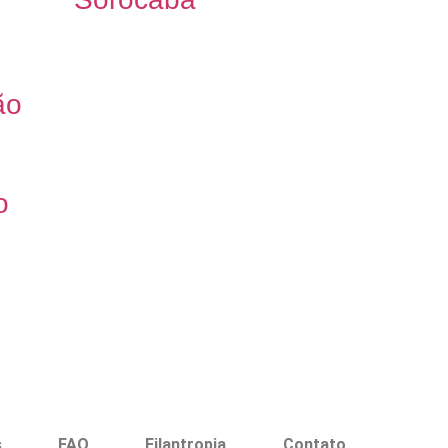
ão
o
s
FAQ
Filantropia
Contato