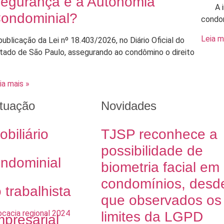
egurança e à Autonomia
A ima
ondominial?
condom
Leia m
publicação da Lei nº 18.403/2026, no Diário Oficial do
tado de São Paulo, assegurando ao condômino o direito
ia mais »
tuação
Novidades
obiliário
TJSP reconhece a
possibilidade de
ondominial
biometria facial em
condomínios, desd
o trabalhista
que observados os
limites da LGPD
mpresarial