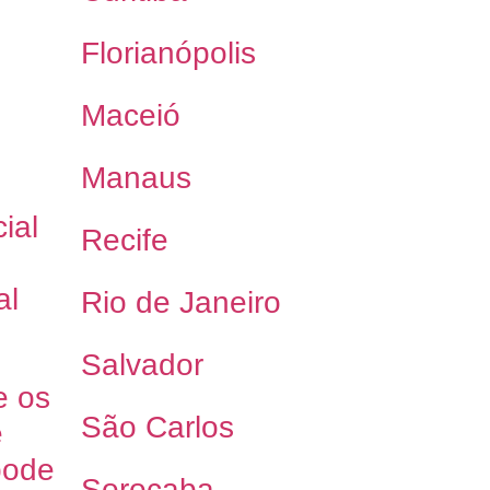
Florianópolis
Maceió
Manaus
ial
Recife
al
Rio de Janeiro
Salvador
e os
São Carlos
e
pode
Sorocaba