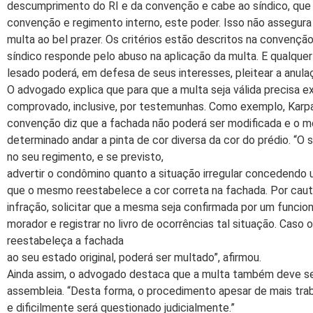
descumprimento do RI e da convenção e cabe ao síndico, que 
convenção e regimento interno, este poder. Isso não assegura 
multa ao bel prazer. Os critérios estão descritos na convenção
síndico responde pelo abuso na aplicação da multa. E qualque
lesado poderá, em defesa de seus interesses, pleitear a anula
O advogado explica que para que a multa seja válida precisa ex
comprovado, inclusive, por testemunhas. Como exemplo, Karp
convenção diz que a fachada não poderá ser modificada e o 
determinado andar a pinta de cor diversa da cor do prédio. “O
no seu regimento, e se previsto,
advertir o condômino quanto a situação irregular concedendo 
que o mesmo reestabelece a cor correta na fachada. Por caute
infração, solicitar que a mesma seja confirmada por um funcion
morador e registrar no livro de ocorrências tal situação. Caso 
reestabeleça a fachada
ao seu estado original, poderá ser multado”, afirmou.
Ainda assim, o advogado destaca que a multa também deve se
assembleia. “Desta forma, o procedimento apesar de mais trab
e dificilmente será questionado judicialmente.”