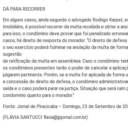
DÁ PARA RECORRER
Em alguns casos, ainda segundo o advogado Rodrigo Karpat, es
Imobiliário, é possível recorrer da multa recebida e obter a a
para isso, o condômino deve provar que foi penalizado erron
casos, há direito de resposta do morador. “O direito de defesa
o seu exercício poderá fulminar na anulação da multa de forma j
sugestão
de ratificação de multa em assembleia. Caso o condômino ten
os condôminos presentes terão o poder de cancelar a aplicaç
julgarem pertinente. Porém, se a multa for aplicada de forma u
a concessão do direito de defesa, o condômino administrativ
saída e o caso poderá parar na justiça. Situação que será ruim 
condomínio quanto para o morador.”
Fonte: Jornal de Piracicaba – Domingo, 23 de Setembro de 2
(FLÁVIA SANTUCCI flavia@jpjornal.com.br)