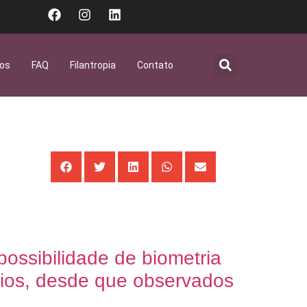
gos
FAQ
Filantropia
Contato
ossibilidade de biometria
ios, desde que observados