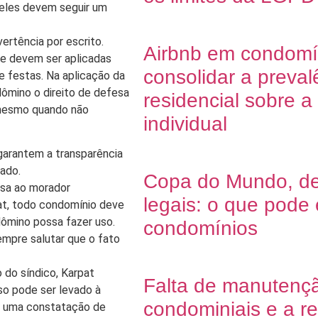
 eles devem seguir um
ertência por escrito.
Airbnb em condomí
 e devem ser aplicadas
consolidar a preval
e festas. Na aplicação da
ômino o direito de defesa
residencial sobre 
 mesmo quando não
individual
 garantem a transparência
ado.
Copa do Mundo, dec
esa ao morador
legais: o que pode
pat, todo condomínio deve
ndômino possa fazer uso.
condomínios
empre salutar que o fato
 do síndico, Karpat
Falta de manutenç
o pode ser levado à
condominiais e a r
im uma constatação de