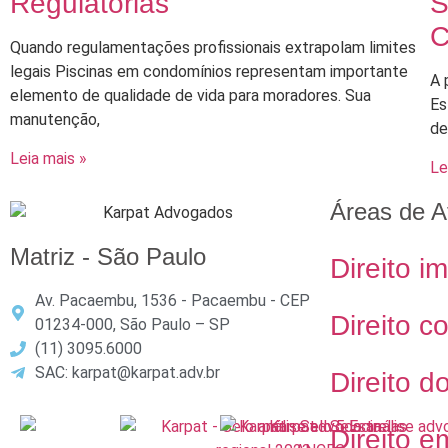
Regulatórias
S
C
Quando regulamentações profissionais extrapolam limites
legais Piscinas em condomínios representam importante
A 
elemento de qualidade de vida para moradores. Sua
Es
manutenção,
de
Leia mais »
Le
Áreas de A
Matriz - São Paulo
Direito im
Av. Pacaembu, 1536 - Pacaembu - CEP
Direito c
01234-000, São Paulo – SP
(11) 3095.6000
SAC: karpat@karpat.adv.br
Direito d
Direito e