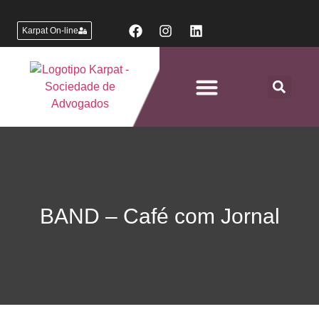
Karpat On-line
Áreas de Atuação
BAND – Café com Jornal