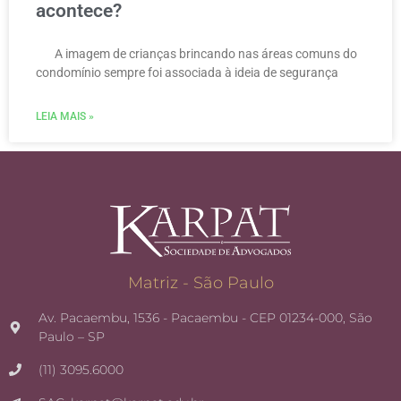
acontece?
A imagem de crianças brincando nas áreas comuns do
condomínio sempre foi associada à ideia de segurança
LEIA MAIS »
Matriz - São Paulo
Av. Pacaembu, 1536 - Pacaembu - CEP 01234-000, São
Paulo – SP
(11) 3095.6000