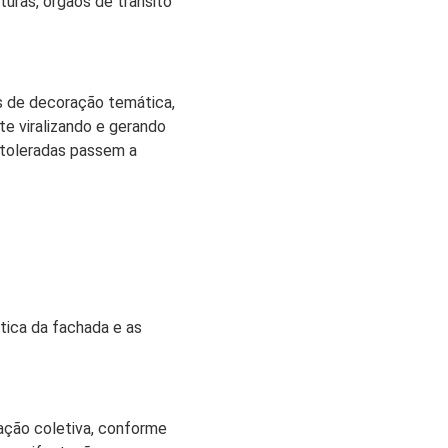
uras, órgãos de trânsito
s de decoração temática,
e viralizando e gerando
s toleradas passem a
ica da fachada e as
ação coletiva, conforme