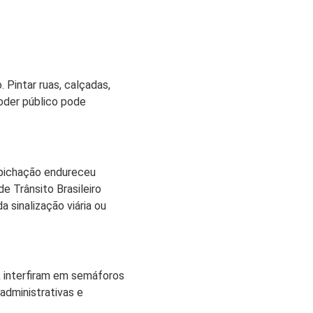
. Pintar ruas, calçadas,
poder público pode
ipichação endureceu
de Trânsito Brasileiro
 sinalização viária ou
s, interfiram em semáforos
dministrativas e