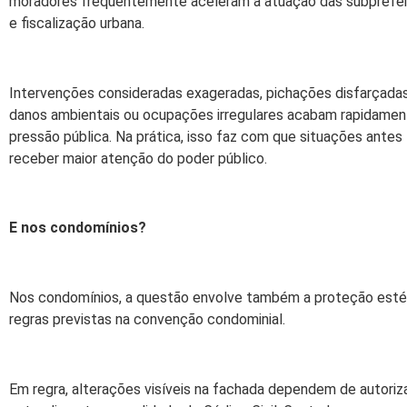
moradores frequentemente aceleram a atuação das subprefeit
e fiscalização urbana.
Intervenções consideradas exageradas, pichações disfarçada
danos ambientais ou ocupações irregulares acabam rapidament
pressão pública. Na prática, isso faz com que situações ante
receber maior atenção do poder público.
E nos condomínios?
Nos condomínios, a questão envolve também a proteção estét
regras previstas na convenção condominial.
Em regra, alterações visíveis na fachada dependem de autoriz