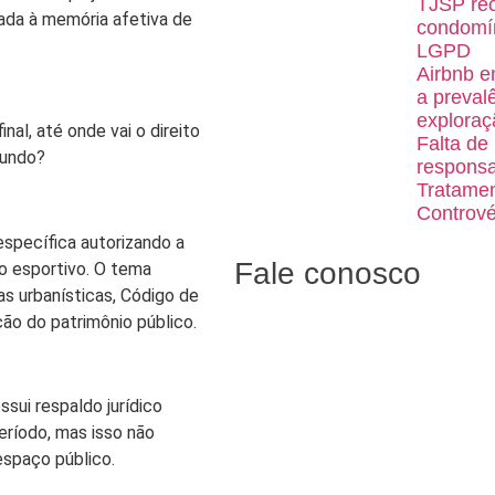
TJSP rec
gada à memória afetiva de
condomín
LGPD
Airbnb e
a preval
exploraç
al, até onde vai o direito
Falta de
Mundo?
responsa
Tratamen
Contrové
 específica autorizando a
Fale conosco
to esportivo. O tema
as urbanísticas, Código de
ção do patrimônio público.
sui respaldo jurídico
período, mas isso não
espaço público.