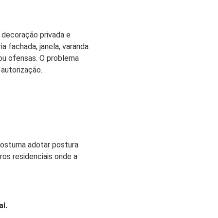
 decoração privada e
a fachada, janela, varanda
 ou ofensas. O problema
autorização.
 costuma adotar postura
ros residenciais onde a
l.