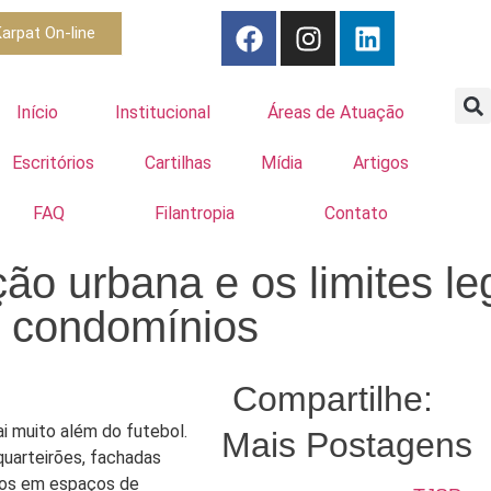
arpat On-line
Início
Institucional
Áreas de Atuação
Escritórios
Cartilhas
Mídia
Artigos
FAQ
Filantropia
Contato
o urbana e os limites leg
e condomínios
Compartilhe:
ai muito além do futebol.
Mais Postagens
quarteirões, fachadas
iros em espaços de