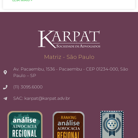
Matriz - São Paulo
Av. Pacaembu, 1536 - Pacaembu - CEP 01234-000, São
Paulo – SP
(11) 3095.6000
SAC: karpat@karpat.adv.br