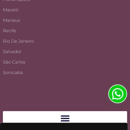
Maceió
Manaus
Recife
Rio De Janeiro
Salvador
São Carlos
Sorocaba