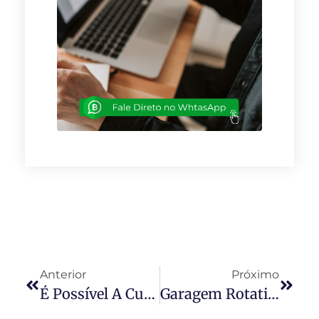
Anterior
Próximo
É Possível A Cumulação Da Multa Contratual Moratória E De Indenização Por Perdas E Danosimóvel Que Impõe Arbitragem Compulsória
Garagem Rotativa