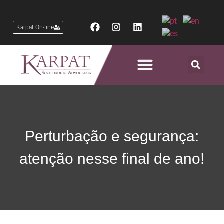
Karpat On-line
Áreas de Atuação
Perturbação e segurança:
atenção nesse final de ano!