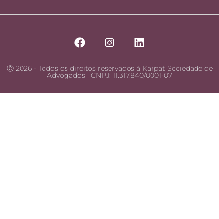
Ⓒ 2026 - Todos os direitos reservados à Karpat Sociedade de
Advogados | CNPJ: 11.317.840/0001-07