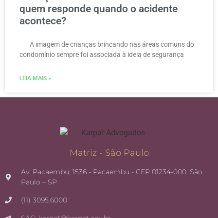
quem responde quando o acidente
acontece?
A imagem de crianças brincando nas áreas comuns do
condomínio sempre foi associada à ideia de segurança
LEIA MAIS »
Matriz - São Paulo
Av. Pacaembu, 1536 - Pacaembu - CEP 01234-000, São
Paulo – SP
(11) 3095.6000
SAC: karpat@karpat.adv.br