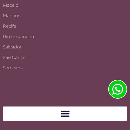
Maceió
Manaus
Recife
Rio De Janeiro
Salvador
São Carlos
Sorocaba