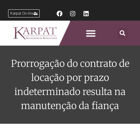
Karpat On-line
Áreas de Atuação
Prorrogação do contrato de
locação por prazo
indeterminado resulta na
manutenção da fiança