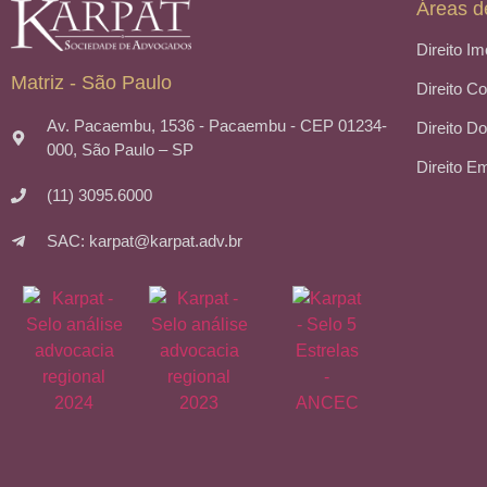
Áreas d
Direito Im
Matriz - São Paulo
Direito C
Av. Pacaembu, 1536 - Pacaembu - CEP 01234-
Direito Do
000, São Paulo – SP
Direito E
(11) 3095.6000
SAC: karpat@karpat.adv.br