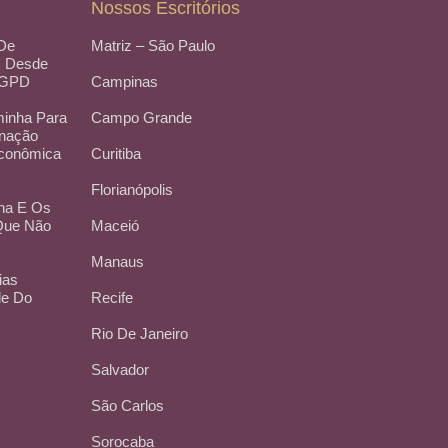
Nossos Escritórios
 De
Matriz – São Paulo
, Desde
LGPD
Campinas
inha Para
Campo Grande
inação
Econômica
Curitiba
Florianópolis
na E Os
 Que Não
Maceió
Manaus
ias
de Do
Recife
Rio De Janeiro
Salvador
São Carlos
Sorocaba