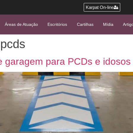
Karpat On-line
Áreas de Atuação
Escritórios
Cartilhas
Mídia
Artig
 pcds
de garagem para PCDs e idosos