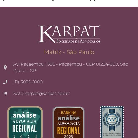
Matriz - São Paulo
Av. Pacaembu, 1536 - Pacaembu - CEP 01234-000, São
Paulo – SP
(11) 3095.6000
SAC: karpat@karpat.adv.br