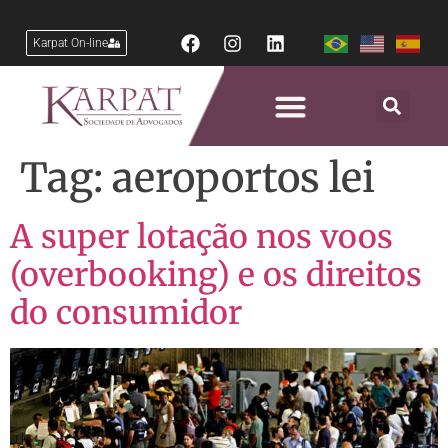
Karpat On-line
Tag:
aeroportos lei
A super lotação nos voos
(overbooking) e os direitos
do consumidor