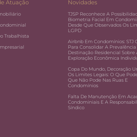
de Atuação
Novidades
mobiliário
TJSP Reconhece A Possibilida
Biometria Facial Em Condomín
Condominial
Desde Que Observados Os Lim
LGPD
Do Trabalhista
Airbnb Em Condomínios: STJ
Empresarial
Para Consolidar A Prevalência
Destinação Residencial Sobre
Exploração Econômica Individ
Copa Do Mundo, Decoração U
Os Limites Legais: O Que Pod
Que Não Pode Nas Ruas E
Condomínios
Falta De Manutenção Em Aca
Condominiais E A Responsabi
Síndico