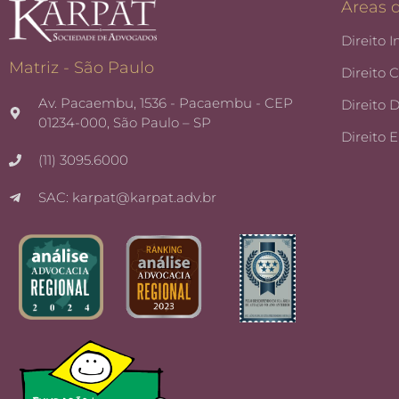
Áreas 
Direito I
Matriz - São Paulo
Direito 
Av. Pacaembu, 1536 - Pacaembu - CEP
Direito 
01234-000, São Paulo – SP
Direito 
(11) 3095.6000
SAC: karpat@karpat.adv.br