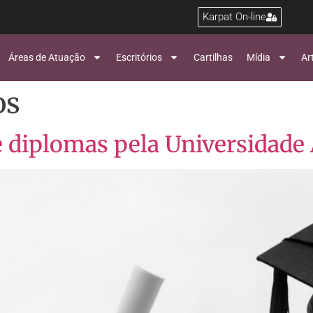
Karpat On-line
Áreas de Atuação
Escritórios
Cartilhas
Mídia
Ar
os
e diplomas pela Universida