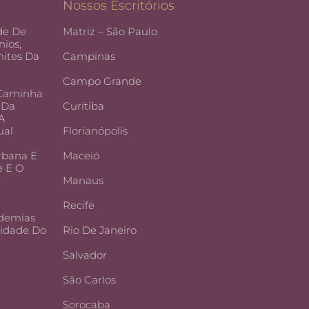
Nossos Escritórios
de De
Matriz – São Paulo
ios,
ites Da
Campinas
Campo Grande
 Caminha
 Da
Curitiba
 A
ual
Florianópolis
rbana E
Maceió
e E O
Manaus
Recife
demias
lidade Do
Rio De Janeiro
Salvador
São Carlos
Sorocaba