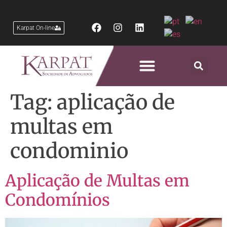
Karpat On-line
Áreas de Atuação
Tag:
aplicação de
multas em
condominio
Aplicação de Multas em
Condomínios