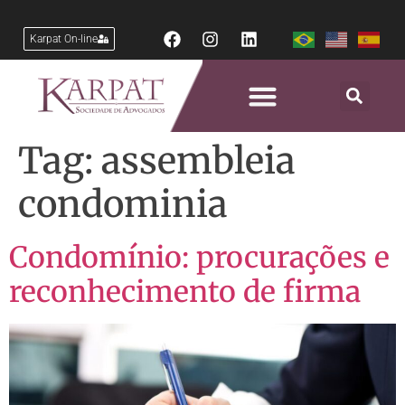
Karpat On-line
Tag:
assembleia
condominia
Condomínio: procurações e
reconhecimento de firma