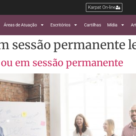
Karpat On-line
Áreas de Atuação
Escritórios
Cartilhas
Mídia
Ar
m sessão permanente le
 ou em sessão permanente