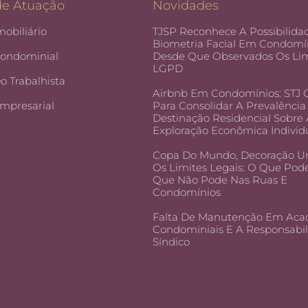
de Atuação
Novidades
mobiliário
TJSP Reconhece A Possibilida
Biometria Facial Em Condomín
Condominial
Desde Que Observados Os Lim
LGPD
Do Trabalhista
Airbnb Em Condomínios: STJ
Empresarial
Para Consolidar A Prevalência
Destinação Residencial Sobre
Exploração Econômica Individ
Copa Do Mundo, Decoração U
Os Limites Legais: O Que Pod
Que Não Pode Nas Ruas E
Condomínios
Falta De Manutenção Em Aca
Condominiais E A Responsabi
Síndico