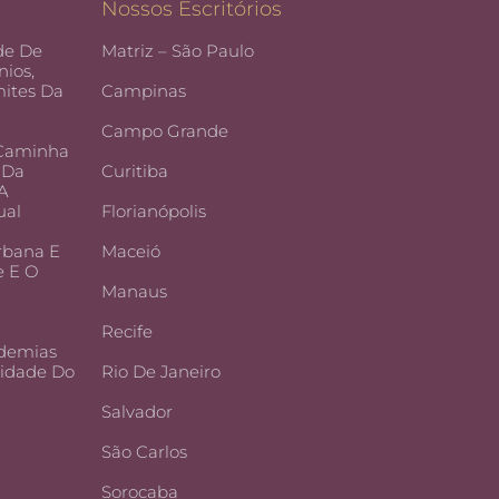
Nossos Escritórios
de De
Matriz – São Paulo
ios,
ites Da
Campinas
Campo Grande
 Caminha
 Da
Curitiba
 A
ual
Florianópolis
rbana E
Maceió
e E O
Manaus
Recife
demias
lidade Do
Rio De Janeiro
Salvador
São Carlos
Sorocaba