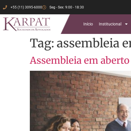
+55 (11) 3095-6000
Seg - Sex: 9:00 - 18:30
Início
Institucional
Tag:
assembleia e
Assembleia em aberto