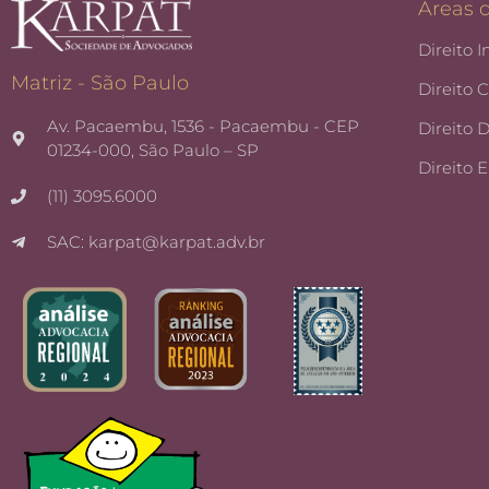
Áreas 
Direito I
Matriz - São Paulo
Direito 
Av. Pacaembu, 1536 - Pacaembu - CEP
Direito 
01234-000, São Paulo – SP
Direito 
(11) 3095.6000
SAC: karpat@karpat.adv.br