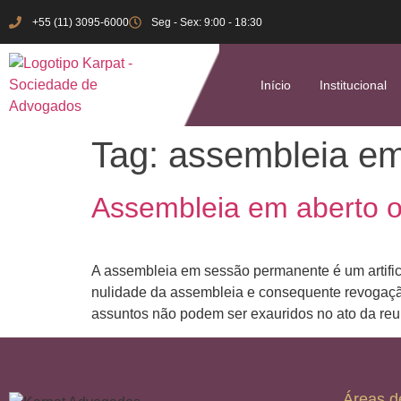
+55 (11) 3095-6000
Seg - Sex: 9:00 - 18:30
Início
Institucional
Tag:
assembleia em
Assembleia em aberto 
A assembleia em sessão permanente é um artifici
nulidade da assembleia e consequente revogaçã
assuntos não podem ser exauridos no ato da reu
Áreas d