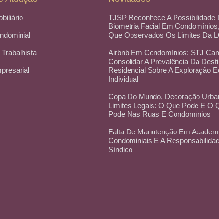
obiliário
TJSP Reconhece A Possibilidade
Biometria Facial Em Condomínios
ondominial
Que Observados Os Limites Da 
 Trabalhista
Airbnb Em Condomínios: STJ Cam
Consolidar A Prevalência Da Dest
mpresarial
Residencial Sobre A Exploração 
Individual
Copa Do Mundo, Decoração Urba
Limites Legais: O Que Pode E O
Pode Nas Ruas E Condomínios
Falta De Manutenção Em Academ
Condominiais E A Responsabilida
Síndico