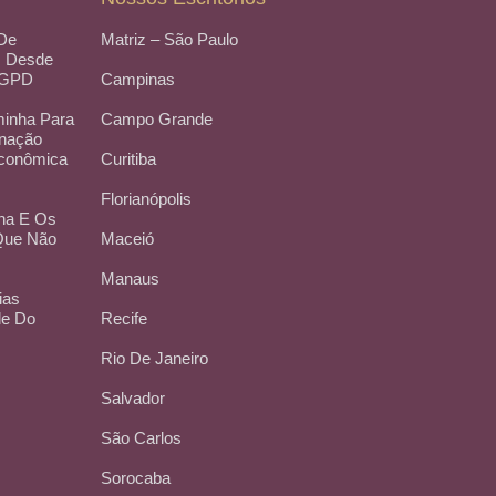
 De
Matriz – São Paulo
, Desde
LGPD
Campinas
inha Para
Campo Grande
inação
Econômica
Curitiba
Florianópolis
na E Os
 Que Não
Maceió
Manaus
ias
de Do
Recife
Rio De Janeiro
Salvador
São Carlos
Sorocaba