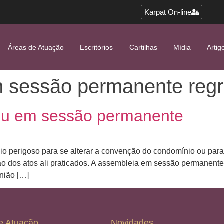
Karpat On-line
Áreas de Atuação
Escritórios
Cartilhas
Mídia
Artig
 sessão permanente reg
ou em sessão permanente
o perigoso para se alterar a convenção do condomínio ou para 
o dos atos ali praticados. A assembleia em sessão permanente
nião […]
e Atuação
Novidades