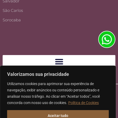
Salvador
São Carlos
Sorocaba
Valorizamos sua privacidade
Utilizamos cookies para aprimorar sua experiência de
navegação, exibir anúncios ou conteúdo personalizado e
analisar nosso tráfego. Ao clicar em “Aceitar todos”, você
concorda com nosso uso de cookies.
Política de Cookies
Ⓒ 2026 - Todos os direitos reservados à Karpat Sociedade de
Aceitar tudo
Advogados | CNPJ: 11.317.840/0001-07