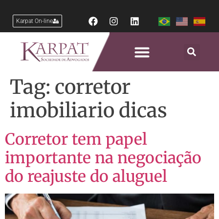
Karpat On-line
Tag:
corretor
imobiliario dicas
Corretor tem papel
importante na negociação
do reajuste do aluguel