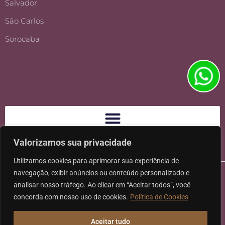
Salvador
São Carlos
Sorocaba
Valorizamos sua privacidade
Utilizamos cookies para aprimorar sua experiência de
navegação, exibir anúncios ou conteúdo personalizado e
analisar nosso tráfego. Ao clicar em “Aceitar todos”, você
concorda com nosso uso de cookies.
Política de Cookies
Ⓒ 2026 - Todos os direitos reservados à Karpat Sociedade de
Aceitar tudo
Advogados | CNPJ: 11.317.840/0001-07