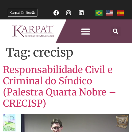
Karpat On-line
Tag:
crecisp
Responsabilidade Civil e
Criminal do Síndico
(Palestra Quarta Nobre –
CRECISP)