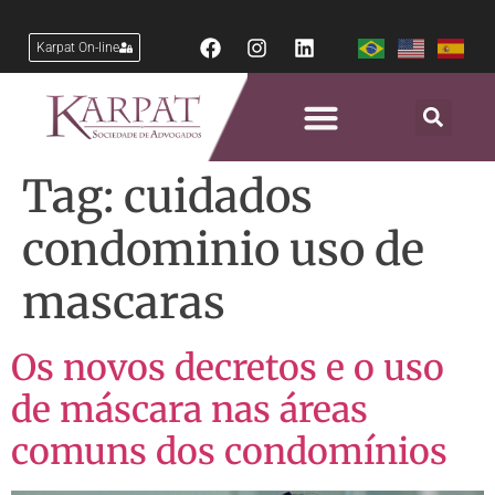
Karpat On-line
Tag:
cuidados
condominio uso de
mascaras
Os novos decretos e o uso
de máscara nas áreas
comuns dos condomínios