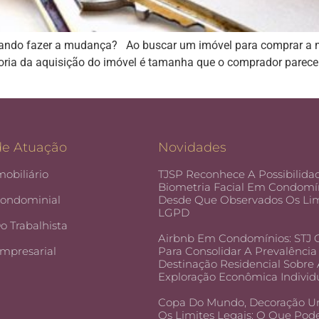
ando fazer a mudança? Ao buscar um imóvel para comprar a m
oria da aquisição do imóvel é tamanha que o comprador parece
de Atuação
Novidades
mobiliário
TJSP Reconhece A Possibilida
Biometria Facial Em Condomín
Condominial
Desde Que Observados Os Lim
LGPD
Do Trabalhista
Airbnb Em Condomínios: STJ
Empresarial
Para Consolidar A Prevalência
Destinação Residencial Sobre
Exploração Econômica Individ
Copa Do Mundo, Decoração U
Os Limites Legais: O Que Pod