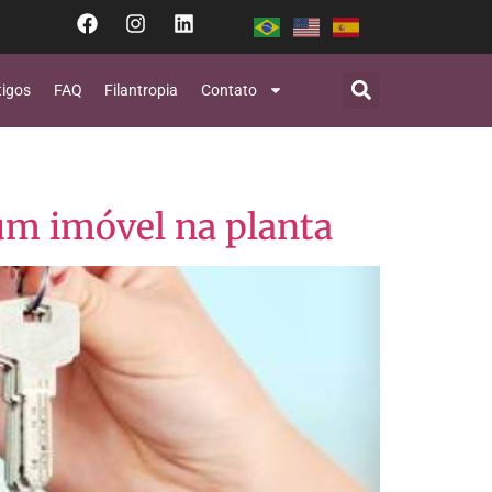
tigos
FAQ
Filantropia
Contato
um imóvel na planta