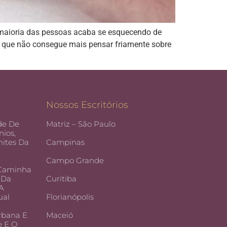
aioria das pessoas acaba se esquecendo de
 que não consegue mais pensar friamente sobre
Nossos Escritórios
de De
Matriz – São Paulo
ios,
ites Da
Campinas
Campo Grande
 Caminha
 Da
Curitiba
 A
ual
Florianópolis
rbana E
Maceió
e E O