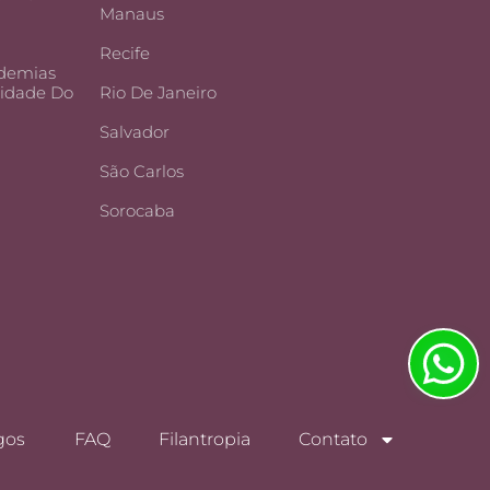
Manaus
Recife
demias
lidade Do
Rio De Janeiro
Salvador
São Carlos
Sorocaba
gos
FAQ
Filantropia
Contato