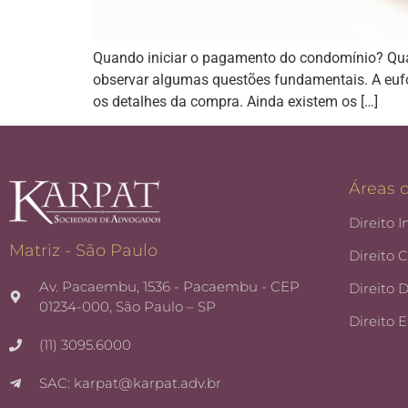
Quando iniciar o pagamento do condomínio? Qu
observar algumas questões fundamentais. A euf
os detalhes da compra. Ainda existem os […]
Áreas 
Direito I
Matriz - São Paulo
Direito 
Av. Pacaembu, 1536 - Pacaembu - CEP
Direito 
01234-000, São Paulo – SP
Direito 
(11) 3095.6000
SAC: karpat@karpat.adv.br