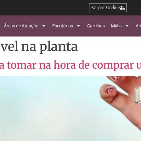
Karpat On-line
Áreas de Atuação
Escritórios
Cartilhas
Mídia
Ar
vel na planta
 a tomar na hora de comprar 