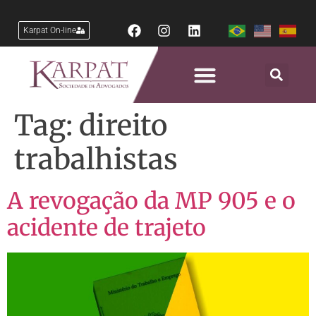
Karpat On-line
Tag:
direito
trabalhistas
A revogação da MP 905 e o
acidente de trajeto