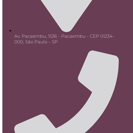
Av. Pacaembu, 1536 - Pacaembu - CEP 01234-
000, São Paulo – SP