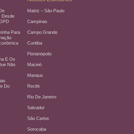
 De
Matriz – São Paulo
, Desde
LGPD
Campinas
inha Para
Campo Grande
inação
Econômica
Curitiba
Florianópolis
na E Os
 Que Não
Maceió
Manaus
ias
de Do
Recife
Rio De Janeiro
Salvador
São Carlos
Sorocaba