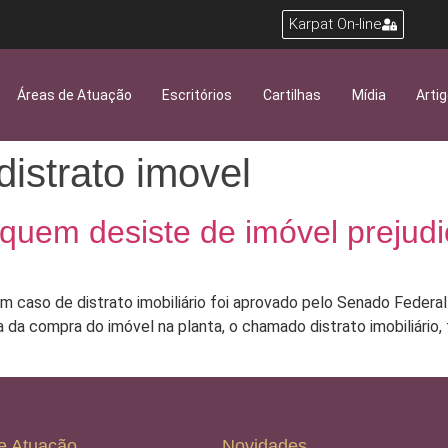
Karpat On-line
Áreas de Atuação
Escritórios
Cartilhas
Mídia
Arti
distrato imovel
quem desiste de imóvel prejud
 caso de distrato imobiliário foi aprovado pelo Senado Federal 
ia da compra do imóvel na planta, o chamado distrato imobiliário
e Atuação
Novidades