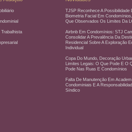
obiliário
TJSP Reconhece A Possibilidade
Biometria Facial Em Condomínios
ondominial
Que Observados Os Limites Da 
 Trabalhista
Airbnb Em Condomínios: STJ Cam
Consolidar A Prevalência Da Dest
mpresarial
Residencial Sobre A Exploração 
Individual
Copa Do Mundo, Decoração Urba
Limites Legais: O Que Pode E O
Pode Nas Ruas E Condomínios
Falta De Manutenção Em Academ
Condominiais E A Responsabilida
Síndico