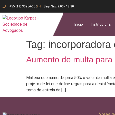
+55 (11) 3095-6000
Seg - Sex: 9:00 - 18:30
Início
Institucional
Tag:
incorporadora 
Aumento de multa para 
Matéria que aumenta para 50% o valor da multa em
projeto de lei que define regras para a desistênc
tema de estreia da […]
Áreas d