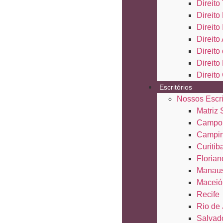
Direito 
Direito
Direito
Direito
Direit
Direito
Direito
Escritórios
Nossos Escri
Matriz
Campo
Campi
Curitib
Florian
Manau
Maceió
Recife
Rio de 
Salvad