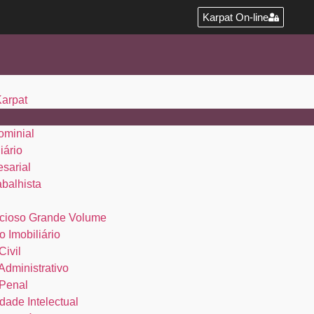
Karpat On-line
Karpat
ominial
iário
esarial
abalhista
cioso Grande Volume
o Imobiliário
Civil
 Administrativo
 Penal
dade Intelectual