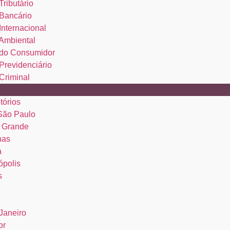
Tributário
 Bancário
 Internacional
 Ambiental
o do Consumidor
 Previdenciário
 Criminal
tórios
 São Paulo
 Grande
nas
a
ópolis
s
Janeiro
or