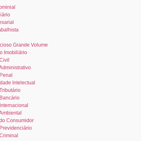
ominial
iário
esarial
abalhista
cioso Grande Volume
o Imobiliário
Civil
 Administrativo
 Penal
dade Intelectual
Tributário
 Bancário
 Internacional
 Ambiental
o do Consumidor
 Previdenciário
 Criminal