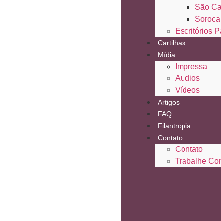
São Ca
Soroca
Escritórios P
Cartilhas
Mídia
Impressa
Áudios
Vídeos
Artigos
FAQ
Filantropia
Contato
Contato
Trabalhe Co