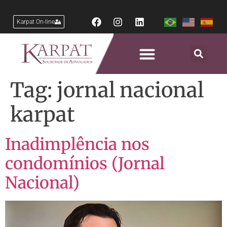
Karpat On-line
Tag:
jornal nacional
karpat
Inadimplência nos
condomínios (Jornal
Nacional)