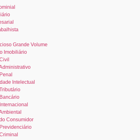
ominial
iário
esarial
abalhista
cioso Grande Volume
o Imobiliário
Civil
 Administrativo
 Penal
dade Intelectual
Tributário
 Bancário
 Internacional
 Ambiental
o do Consumidor
 Previdenciário
 Criminal