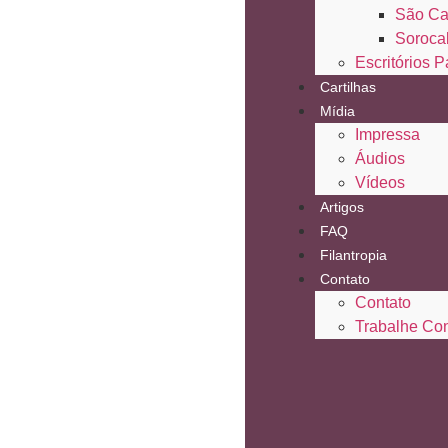
São Ca
Soroca
Escritórios P
Cartilhas
Mídia
Impressa
Áudios
Vídeos
Artigos
FAQ
Filantropia
Contato
Contato
Trabalhe Co