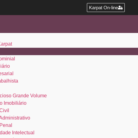
Karpat On-line
Karpat
ominial
iário
esarial
abalhista
cioso Grande Volume
o Imobiliário
Civil
 Administrativo
 Penal
dade Intelectual