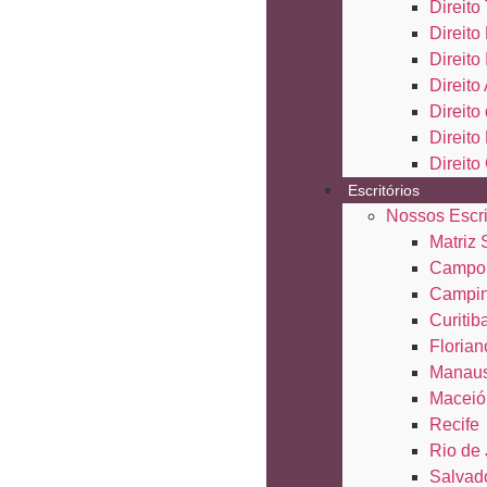
Direito 
Direito
Direito
Direito
Direit
Direito
Direito
Escritórios
Nossos Escri
Matriz
Campo
Campi
Curitib
Florian
Manau
Maceió
Recife
Rio de 
Salvad