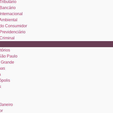
Tributário
 Bancário
 Internacional
 Ambiental
o do Consumidor
 Previdenciário
 Criminal
tórios
 São Paulo
 Grande
nas
a
ópolis
s
Janeiro
or