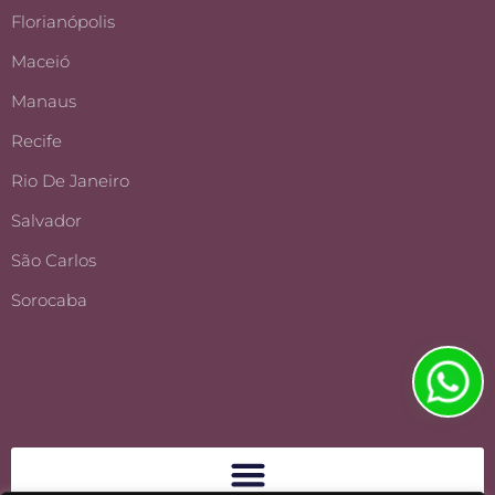
Florianópolis
Maceió
Manaus
Recife
Rio De Janeiro
Salvador
São Carlos
Sorocaba