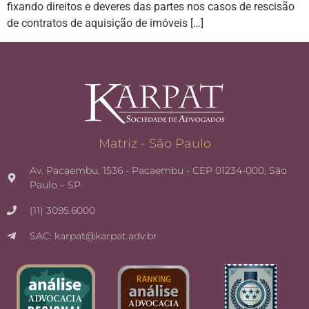
fixando direitos e deveres das partes nos casos de rescisão
de contratos de aquisição de imóveis […]
Matriz - São Paulo
Av. Pacaembu, 1536 - Pacaembu - CEP 01234-000, São
Paulo – SP
(11) 3095.6000
SAC: karpat@karpat.adv.br