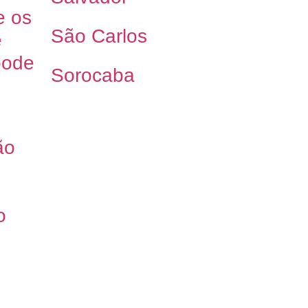
e os
São Carlos
e
pode
Sorocaba
ão
o