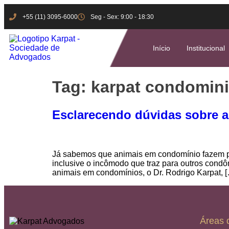
+55 (11) 3095-6000
Seg - Sex: 9:00 - 18:30
Início
Institucional
Tag:
karpat condomini
Esclarecendo dúvidas sobre 
Já sabemos que animais em condomínio fazem par
inclusive o incômodo que traz para outros cond
animais em condomínios, o Dr. Rodrigo Karpat, 
Áreas 