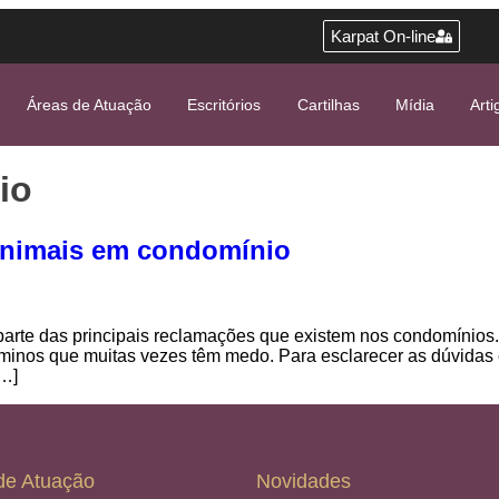
Karpat On-line
Áreas de Atuação
Escritórios
Cartilhas
Mídia
Arti
io
animais em condomínio
te das principais reclamações que existem nos condomínios. S
ôminos que muitas vezes têm medo. Para esclarecer as dúvidas
[…]
de Atuação
Novidades