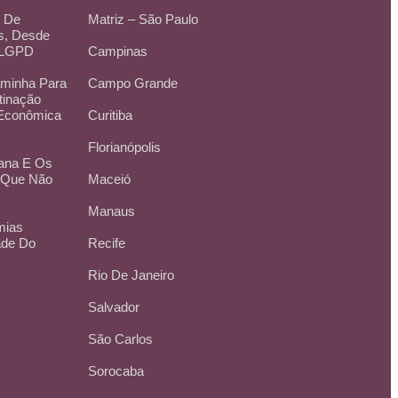
e De
Matriz – São Paulo
s, Desde
 LGPD
Campinas
aminha Para
Campo Grande
tinação
 Econômica
Curitiba
Florianópolis
ana E Os
O Que Não
Maceió
Manaus
mias
ade Do
Recife
Rio De Janeiro
Salvador
São Carlos
Sorocaba