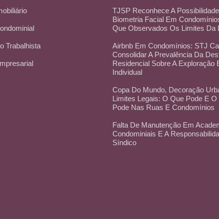
mobiliário
TJSP Reconhece A Possibilidad
Biometria Facial Em Condomínio
Condominial
Que Observados Os Limites Da
Do Trabalhista
Airbnb Em Condomínios: STJ C
Consolidar A Prevalência Da Des
Empresarial
Residencial Sobre A Exploração
Individual
Copa Do Mundo, Decoração Urb
Limites Legais: O Que Pode E 
Pode Nas Ruas E Condomínios
Falta De Manutenção Em Acade
Condominiais E A Responsabilid
Síndico