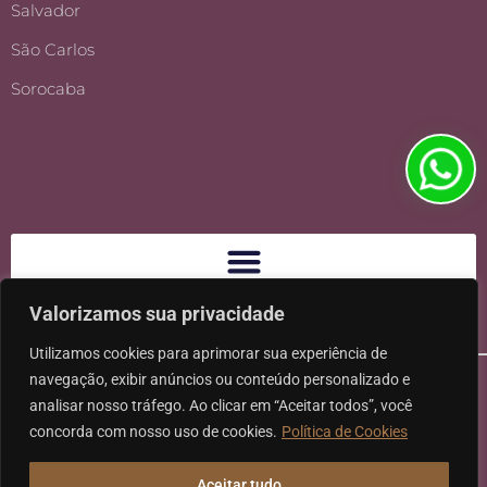
Salvador
São Carlos
Sorocaba
Valorizamos sua privacidade
Utilizamos cookies para aprimorar sua experiência de
navegação, exibir anúncios ou conteúdo personalizado e
analisar nosso tráfego. Ao clicar em “Aceitar todos”, você
concorda com nosso uso de cookies.
Política de Cookies
Ⓒ 2026 - Todos os direitos reservados à Karpat Sociedade de
Aceitar tudo