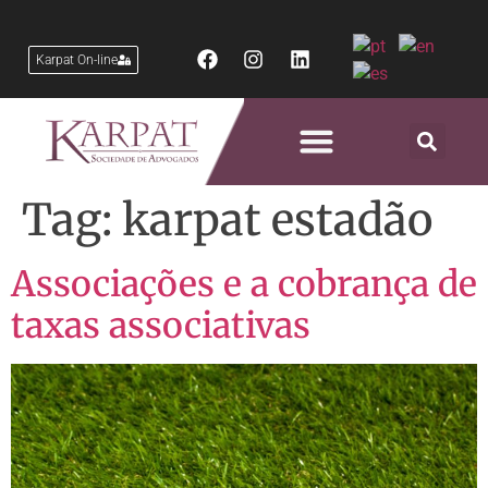
Karpat On-line
Áreas de Atuação
Tag:
karpat estadão
Associações e a cobrança de
taxas associativas