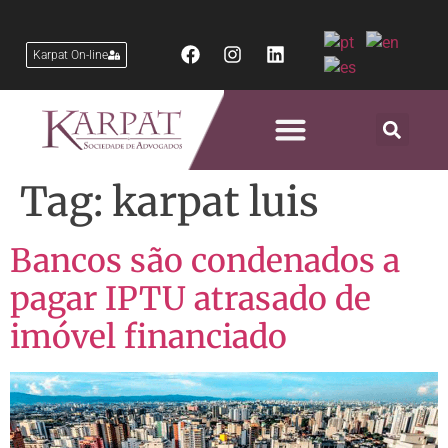
Karpat On-line
Áreas de Atuação
Tag:
karpat luis
Bancos são condenados a
pagar IPTU atrasado de
imóvel financiado