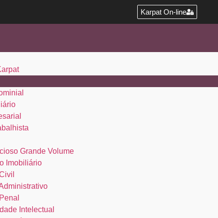
Karpat On-line
Karpat
ominial
iário
esarial
abalhista
cioso Grande Volume
o Imobiliário
Civil
 Administrativo
 Penal
dade Intelectual