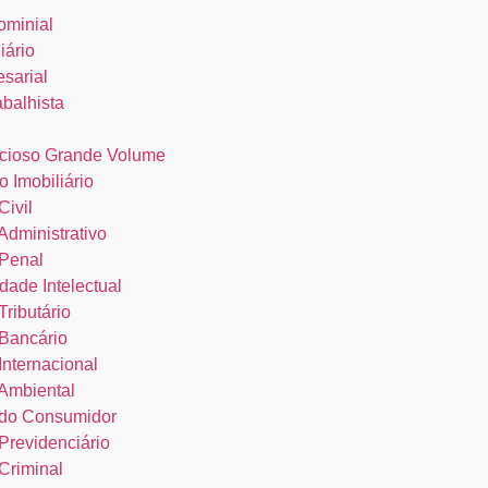
ominial
iário
esarial
abalhista
cioso Grande Volume
o Imobiliário
Civil
 Administrativo
 Penal
dade Intelectual
Tributário
 Bancário
 Internacional
 Ambiental
o do Consumidor
 Previdenciário
 Criminal