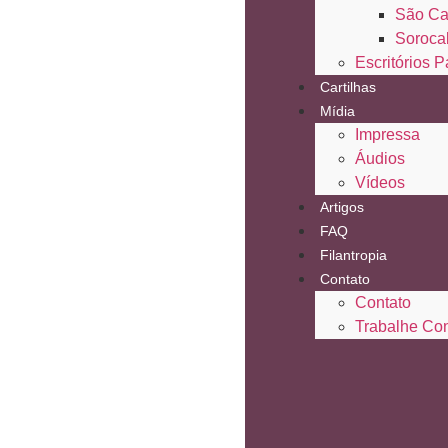
São Ca
Soroca
Escritórios P
Cartilhas
Mídia
Impressa
Áudios
Vídeos
Artigos
FAQ
Filantropia
Contato
Contato
Trabalhe Co