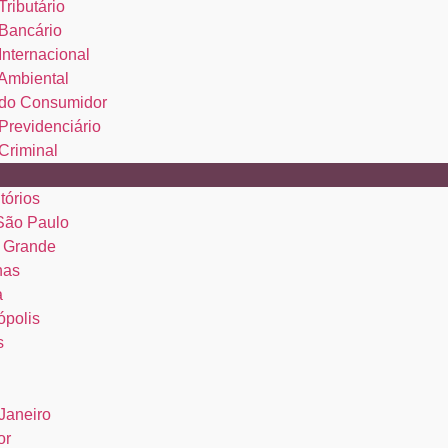
Tributário
 Bancário
 Internacional
 Ambiental
o do Consumidor
 Previdenciário
 Criminal
tórios
 São Paulo
 Grande
nas
a
ópolis
s
Janeiro
or