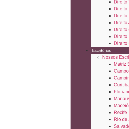
Direito 
Direito
Direito
Direito
Direit
Direito
Direito
Escritórios
Nossos Escri
Matriz
Campo
Campi
Curitib
Florian
Manau
Maceió
Recife
Rio de 
Salvad